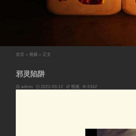
首页
»
视频
» 正文
邪灵陷阱
admin
2022-03-12
视频
6342



