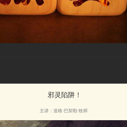
邪灵陷阱！
主讲：道格·巴契勒 牧师